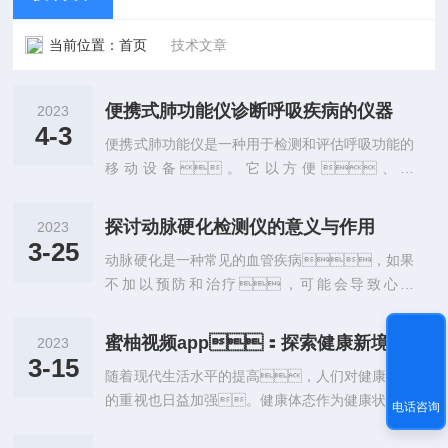
当前位置：
首页
技术文章
便携式肺功能仪诊断呼吸疾病的仪器
2023
4-3
便携式肺功能仪是一种用于检测和评估呼吸功能的
移动设备。它以方便、快
捷、非侵入性等特点，被广泛应用于
医院、社区、学校等场
探讨动脉硬化检测仪的意义与作用
2023
所，用于诊断和监测呼吸系统疾
3-25
动脉硬化是一种常见的血管疾病，如果
病，并帮助医生制定相应的治疗方
不加以预防和治疗，可能会导致心脏
案。本文将从它的应用领域、使用方
病、中风等严重并发症。因
法和维护要点三个方面进行介绍。一、
此，早期诊断和治疗非常重要。动脉
应用领域便携式肺功能仪主要应用于医院、
蜜柚视频app：探索健康新境界
2023
硬化检测仪就是一种可以帮助人们及时了解自己的
社区、学校等场所，用于检测和评估呼
3-15
随着现代生活水平的提高，人们对健康意识
动脉硬化程度的工具。AS1000动脉硬化
吸功能。它可用于诊断和监测慢性阻塞性肺
的重视也日益加强。健康体态作为健康状态的
检测仪通常使用超声波技术来检测动脉内皮层（即
电话咨询
病、哮喘、肺气肿、肺
重要标志，已然成为现代人不可忽视的话
血管内壁）的厚度和弹性。这些数据可以反
炎等与呼吸系统相关的疾病，并帮助医生制定