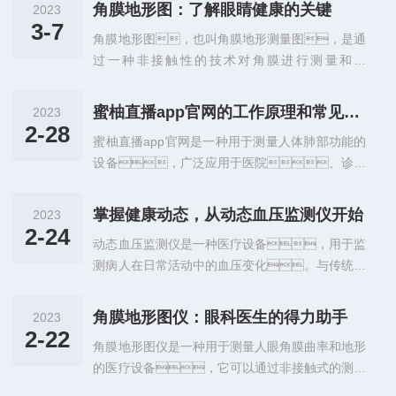
题。而蜜柚视频app则可以帮助蜜柚app下
映出血管内血流的速度和顺畅度，从而判
相应的治疗方案。此外，还可用于运动
角膜地形图：了解眼睛健康的关键
2023
载汅api免费下载在线观看更准确地了解自己的身
断动脉硬化的程度。通过使用动脉硬化检
3-7
员的训练和竞赛中，用于监测呼吸系统...
角膜地形图，也叫角膜地形测量图，是通
体状况，探索健康新境界。蜜柚视频a
测仪，人们可以及早发现自己是否存在动脉
过一种非接触性的技术对角膜进行测量和分
pp是一种基于生物电阻抗测量原理的医学仪
硬化问题，进而采取针对性的治疗方
析，以获得有关角膜形态和曲率的详细信
器，可测量人体的身体成分（如体脂
法。在某些情况下，例如高血
息。这项技术在眼科诊断和治疗中得到
率、肌肉量、水分含量
压、糖尿病等慢性病患者，...
蜜柚直播app官网的工作原理和常见使用场景
2023
广泛应用，尤其是在近视手术中。
等），为人们科学准确的探索健康新境界
2-28
蜜柚直播app官网是一种用于测量人体肺部功能的
角膜是眼球前部的透明薄膜，具有高度的曲
提供了有力工具。首先，蜜柚
设备，广泛应用于医院、诊所
率，其形态和曲率的变化可以导致视觉
视频app可以为蜜柚app下载汅api免费下载在线观
和科研机构等领域。它可以通过检测肺容
障碍和眼部疾病。角膜地形图通过对角膜表
看提供详尽的个体化健康状况数据。荷尔
量、气流速度和呼吸道阻力等参
面进行高精度的测量和分析，可以帮助眼科
蒙、代谢率、营养状态等因个体
掌握健康动态，从动态血压监测仪开始
2023
数，帮助医生诊断和治疗呼吸系统相关的疾
医生诊断和治疗近视、远视、散光等
2-24
差异而不同的身体状况因素对人体普遍的健康情...
动态血压监测仪是一种医疗设备，用于监
病，如哮喘、肺气肿和肺癌
眼部问题。角膜地形图的测量原理是利用三维
测病人在日常活动中的血压变化。与传统的
等。蜜柚直播app官网的原理是利用吸入和呼
光栅扫描技术对角膜表面进行测量和分
静态血压测量相比，动态血压监测可以更准
出空气的差异，通过传感器检测出气流的速
析，根据反射的光线和图像数据计算出
确地反映患者的血压状况，特别是在日常生
度和气体成分，从而计算出不同的肺功
角膜表面的曲率和高...
角膜地形图仪：眼科医生的得力助手
2023
活中，如工作、运动、睡眠等
能参数。常见的肺功能参数包括肺活
2-22
角膜地形图仪是一种用于测量人眼角膜曲率和地形
活动过程中。动态血压监测仪的使用方法很
量、用力呼气容积、一秒钟用力
的医疗设备，它可以通过非接触式的测量
简单，只需要将袖带放在病人的上臂
呼气容积等等。蜜柚直播app官网蜜柚直播
方式，准确地测量出角膜的曲率半
上，然后打开仪器进行测量。