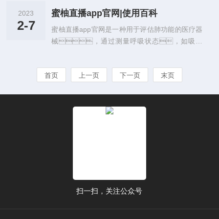
app官网的应用范围非常广泛，不仅可以用
径、曲率度数、高度差、球面度等
一些动态血压监测仪配有数据记录功能，可
于临床医疗中，还可以用于科学研究、
蜜柚直播app官网|使用百科
2023
多项参数，为医生提供精准的眼科诊断数
以将测量结果保存下来，方便医生分析和诊
2-7
运动训练和环境检测...
蜜柚直播app官网是一种用于评估肺功能的医疗器
据。本文将从角膜地形图仪的工作原
断。动态血压监测仪的优点在于它可以提供
械，通过测量呼吸状态，如吸气
理、应用领域、优势等方面进行介
更全面的血压数据，因为它可以记录不同时
量，呼气量，吸气速度和呼气速
绍。一、角膜地形图仪的工作原理
间段的血压值，包括在日常活动中的血压变
度，评估肺功能。它常用于诊断慢
角膜地形图仪采用的是三维扫描技术，其基本
化。这可以帮助医生...
首页
上一页
下一页
末页
性肺疾病，如支气管哮喘，肺气肿
原理是利用光学原理测量人眼角膜的曲率和地
和肺部感染。此外，它还可以用于
形。当角膜地形图仪对眼睛进行扫描
监测患者的肺功能是否有改善，以评估治疗
时，发射的红外线或蓝光可以穿过角
效果。使用蜜柚直播app官网的优势很
膜，并被角膜后面的反射点反射回
多，首先，它是一种非侵入性的
来。仪器通过检测反射点的形状和位
诊断方法，对于患者来说十分安全和舒
置，得...
适。其次，它提供了准确和可靠的诊断
数据，有助于医生诊断和评估慢性肺疾病
的严重程度。另外，它还可以通过监测肺
功能的变化，评估治疗效果，进一
扫一扫，关注公众号
步为患者的治疗提供有力的支持...