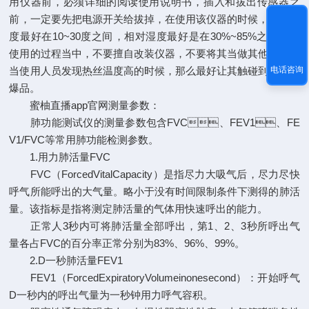
用仪器前，必须详细的阅读使用说明书，插入和拔出传感器之
前，一定要先把电源开关给拔掉，在使用该仪器的时候，环境温
度最好在10~30度之间，相对湿度最好是在30%~85%之间。在
使用的过程当中，不要擅自改装仪器，不要将其当做其他用途，
电话咨询
当使用人员发现热丝温度高的时候，那么最好让其触碰到易燃易
爆品。
蜜柚直播app官网测量参数：
肺功能测试仪的测量参数包含FVC、FEV1、FE
V1/FVC等常用肺功能检测参数。
1.用力肺活量FVC
FVC（ForcedVitalCapacity）是指尽力大吸气后，尽力尽快
呼气所能呼出的大气量。略小于没有时间限制条件下测得的肺活
量。该指标是指将测定肺活量的气体用快速呼出的能力。
正常人3秒内可将肺活量全部呼出，第1、2、3秒所呼出气
量各占FVC的百分率正常分别为83%、96%、99%。
2.D一秒肺活量FEV1
FEV1（ForcedExpiratoryVolumeinonesecond）：开始呼气
D一秒内的呼出气量为一秒钟用力呼气容积。