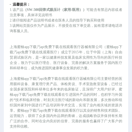
·
温馨提示：
1.该产品
（
SW-500回弹式眼压计（家用/医用）
）
可能
含有禁忌内容或者
注意事项，具体详见说明书
2.请仔细阅读产品说明书或者在医务人员的指导下购买和使用
3.该网站页面仅作为产品展示，不接受在线下单交易，如有需求请电话详
询客服人员。
上海蜜柚app下载汅api免费下载在线观看医疗器械有限公司（蜜柚app下
载汅api免费下载在线观看医疗）成立于
2015年，位于中国（上海）自由
贸易试验区内，是一家以健康科技发展及临床实用性为导向的医疗科技
企业，致力于以医疗理念、医疗设备、完善的解决方案服务于国内医疗
和科研单位，成为推进国民健康事业发展的积力量。
上海蜜柚app下载汅api免费下载在线观看医疗器械有限公司主要经营的医
用眼科设备、康复理疗类产品、体检类设、手术室急救室设备，已经过
全国多家医院和科研单位多年来的临床验证，且深得广大用户好评。蜜
柚app下载汅api免费下载在线观看在引进国外产品的同时，也积学习外国
的*技术和临床经验，时刻关注医疗域的新动向和新发展，多次推动和组
织国外家到中国进行产品培训和学术交流，实现了业内相关域的资源共
享。蜜柚app下载汅api免费下载在线观看医疗以其业的销售和技术团队、
运营能力，获得了众多国内外品牌的青睐，达成战略协议并保持有长期
广泛的合作。同时在业内良好的信誉、完善的服务也赢得了广大客户的
支持和信赖。