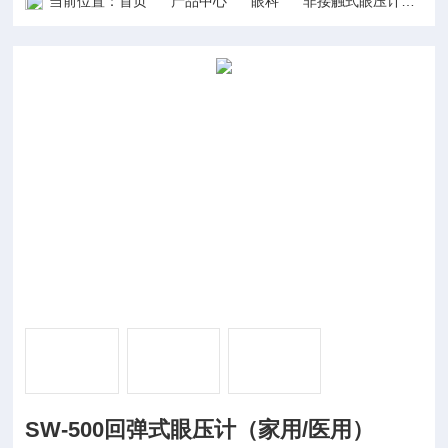
当前位置：
首页
产品中心
眼科
非接触式眼压计
S
SW-500回弹式眼压计（家用/医用）