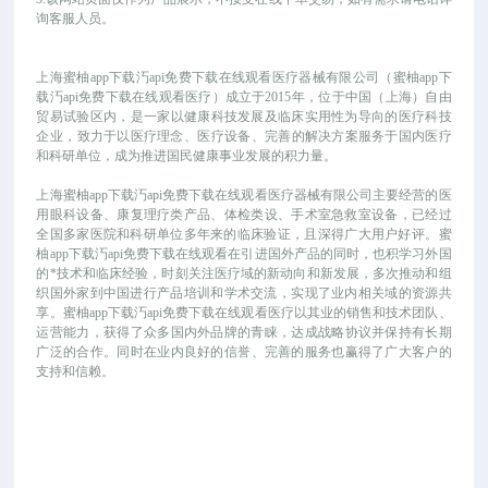
询客服人员。
上海蜜柚app下载汅api免费下载在线观看医疗器械有限公司（蜜柚app下
载汅api免费下载在线观看医疗）成立于
2015年，位于中国（上海）自由
贸易试验区内，是一家以健康科技发展及临床实用性为导向的医疗科技
企业，致力于以医疗理念、医疗设备、完善的解决方案服务于国内医疗
和科研单位，成为推进国民健康事业发展的积力量。
上海蜜柚app下载汅api免费下载在线观看医疗器械有限公司主要经营的医
用眼科设备、康复理疗类产品、体检类设、手术室急救室设备，已经过
全国多家医院和科研单位多年来的临床验证，且深得广大用户好评。蜜
柚app下载汅api免费下载在线观看在引进国外产品的同时，也积学习外国
的*技术和临床经验，时刻关注医疗域的新动向和新发展，多次推动和组
织国外家到中国进行产品培训和学术交流，实现了业内相关域的资源共
享。蜜柚app下载汅api免费下载在线观看医疗以其业的销售和技术团队、
运营能力，获得了众多国内外品牌的青睐，达成战略协议并保持有长期
广泛的合作。同时在业内良好的信誉、完善的服务也赢得了广大客户的
支持和信赖。