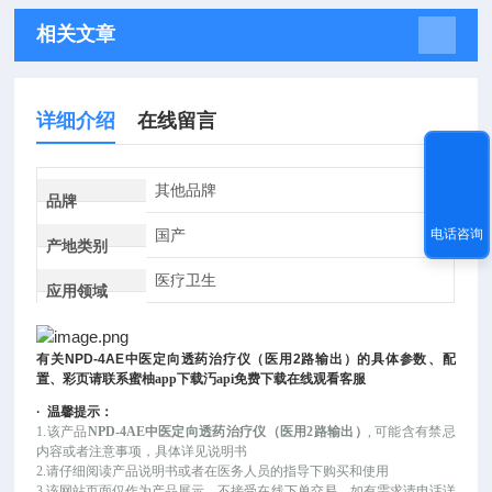
相关文章
详细介绍
在线留言
其他品牌
品牌
国产
电话咨询
产地类别
医疗卫生
应用领域
有关
NPD-4AE
中医定向透药治疗仪（医用
2
路输出）
的具体参数、配
置、彩页请联系蜜柚app下载汅api免费下载在线观看客服
·
温馨提示：
1.该产品
NPD-4AE中医定向透药治疗仪（医用2路输出）
, 可能
含有禁忌
内容或者注意事项，具体详见说明书
2.请仔细阅读产品说明书或者在医务人员的指导下购买和使用
3.该网站页面仅作为产品展示，不接受在线下单交易，如有需求请电话详