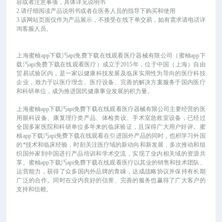
容或者注意事项，具体详见说明书
2.请仔细阅读产品说明书或者在医务人员的指导下购买和使用
3.该网站页面仅作为产品展示，不接受在线下单交易，如有需求请电话详
询客服人员。
上海蜜柚app下载汅api免费下载在线观看医疗器械有限公司（蜜柚app下
载汅api免费下载在线观看医疗）成立于
2015年，位于中国（上海）自由
贸易试验区内，是一家以健康科技发展及临床实用性为导向的医疗科技
企业，致力于以医疗理念、医疗设备、完善的解决方案服务于国内医疗
和科研单位，成为推进国民健康事业发展的积力量。
上海蜜柚app下载汅api免费下载在线观看医疗器械有限公司主要经营的医
用眼科设备、康复理疗类产品、体检类设、手术室急救室设备，已经过
全国多家医院和科研单位多年来的临床验证，且深得广大用户好评。蜜
柚app下载汅api免费下载在线观看在引进国外产品的同时，也积学习外国
的*技术和临床经验，时刻关注医疗域的新动向和新发展，多次推动和组
织国外家到中国进行产品培训和学术交流，实现了业内相关域的资源共
享。蜜柚app下载汅api免费下载在线观看医疗以其业的销售和技术团队、
运营能力，获得了众多国内外品牌的青睐，达成战略协议并保持有长期
广泛的合作。同时在业内良好的信誉、完善的服务也赢得了广大客户的
支持和信赖。