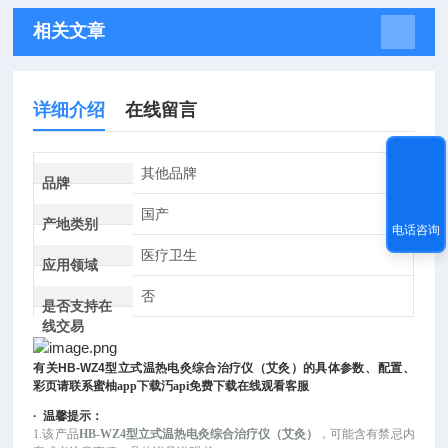
相关文章
详细介绍
在线留言
其他品牌
品牌
国产
产地类别
电话咨询
医疗卫生
应用领域
否
是否支持在
线交易
有关
HB-WZ4
型立式温热电灸综合治疗仪（艾灸）
的具体参数、配置、
彩页请联系蜜柚app下载汅api免费下载在线观看客服
·
温馨提示：
1.该
产品
HB-WZ4型立式温热电灸综合治疗仪（艾灸）
，可
能
含有禁忌内