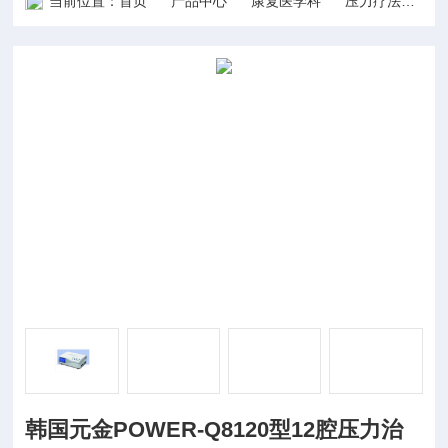
当前位置：
首页
产品中心
康复医学科
压力疗法
韩
韩国元金POWER-Q8120型12腔压力治