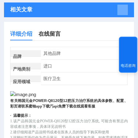
相关文章
详细介绍
在线留言
其他品牌
品牌
进口
电话咨询
产地类别
医疗卫生
应用领域
有关
韩国元金
POWER-Q8120
型
12
腔压力治疗系统
的具体参数、配置、
彩页请联系蜜柚app下载汅api免费下载在线观看客服
·
温馨提示：
1.该产品
韩国元金
POWER-Q8120型12腔压力治疗系统
, 可能
含有禁忌内
容或者注意事项，具体详见说明书
2.请仔细阅读产品说明书或者在医务人员的指导下购买和使用
3.该网站页面仅作为产品展示，不接受在线下单交易，如有需求请电话详