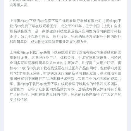
询客服人员。
上海蜜柚app下载汅api免费下载在线观看医疗器械有限公司（蜜柚app下
载汅api免费下载在线观看医疗）成立于
2015年，位于中国（上海）自由
贸易试验区内，是一家以健康科技发展及临床实用性为导向的医疗科技
企业，致力于以医疗理念、医疗设备、完善的解决方案服务于国内医疗
和科研单位，成为推进国民健康事业发展的积力量。
上海蜜柚app下载汅api免费下载在线观看医疗器械有限公司主要经营的医
用眼科设备、康复理疗类产品、体检类设、手术室急救室设备，已经过
全国多家医院和科研单位多年来的临床验证，且深得广大用户好评。蜜
柚app下载汅api免费下载在线观看在引进国外产品的同时，也积学习外国
的*技术和临床经验，时刻关注医疗域的新动向和新发展，多次推动和组
织国外家到中国进行产品培训和学术交流，实现了业内相关域的资源共
享。蜜柚app下载汅api免费下载在线观看医疗以其业的销售和技术团队、
运营能力，获得了众多国内外品牌的青睐，达成战略协议并保持有长期
广泛的合作。同时在业内良好的信誉、完善的服务也赢得了广大客户的
支持和信赖。