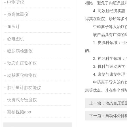
电测听仪
相比，避免了内脏负担和
4. 高效且经济实惠
身高体重仪
得其在医院、诊所等多
血压计
中药离子导入治疗仪应用
该产品具有广阔的应用前
心电图机
1. 皮肤科领域
的。
糖尿病检测仪
2. 神经科学领域：
动态血压监护仪
3. 骨科与运动医学
4. 康复与康复护理
动脉硬化检测仪
中药离子导入治疗仪通过创
肺活量计肺功能仪
惠等优点。其在多
便携式骨密度仪
上一篇：
动态血压监测
蜜柚视频app
下一篇：
自动体外除颤